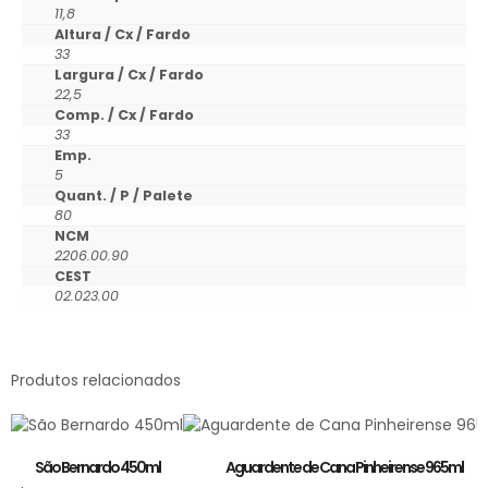
11,8
Altura / Cx / Fardo
33
Largura / Cx / Fardo
22,5
Comp. / Cx / Fardo
33
Emp.
5
Quant. / P / Palete
80
NCM
2206.00.90
CEST
02.023.00
Produtos relacionados
São Bernardo 450ml
Aguardente de Cana Pinheirense 965ml