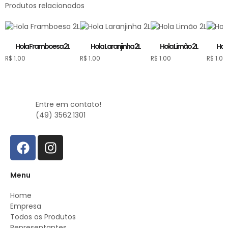
Produtos relacionados
Hola Framboesa 2L
Hola Laranjinha 2L
Hola Limão 2L
Hol
R$
1.00
R$
1.00
R$
1.00
R$
1.00
Entre em contato!
(49) 3562.1301
Menu
Home
Empresa
Todos os Produtos
Representantes