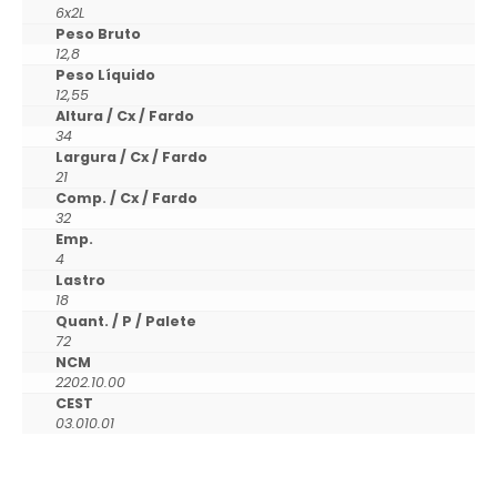
6x2L
Peso Bruto
12,8
Peso Líquido
12,55
Altura / Cx / Fardo
34
Largura / Cx / Fardo
21
Comp. / Cx / Fardo
32
Emp.
4
Lastro
18
Quant. / P / Palete
72
NCM
2202.10.00
CEST
03.010.01