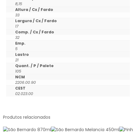
8,15
Altura / Cx / Fardo
33
Largura / Cx / Fardo
17
Comp. / Cx / Fardo
32
Emp.
5
Lastro
21
Quant. / P / Palete
105
NCM
2206.00.90
CEST
02.023.00
Produtos relacionados