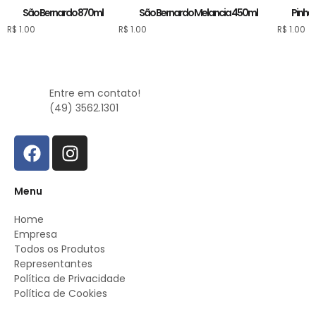
São Bernardo 870ml
São Bernardo Melancia 450ml
Pinhei
R$
1.00
R$
1.00
R$
1.00
Entre em contato!
(49) 3562.1301
Menu
Home
Empresa
Todos os Produtos
Representantes
Política de Privacidade
Política de Cookies