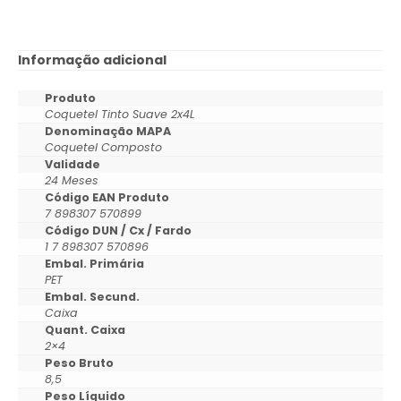
Informação adicional
Produto
Coquetel Tinto Suave 2x4L
Denominação MAPA
Coquetel Composto
Validade
24 Meses
Código EAN Produto
7 898307 570899
Código DUN / Cx / Fardo
1 7 898307 570896
Embal. Primária
PET
Embal. Secund.
Caixa
Quant. Caixa
2×4
Peso Bruto
8,5
Peso Líquido